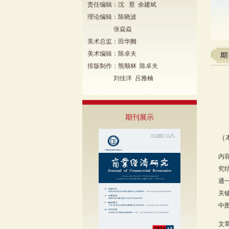
责任编辑：沈 昱 余建斌
理论编辑：陈晓波
张焱焱
美术总监：田华阙
美术编辑：陈卓夫
排版制作：熊顺林 陈卓夫
刘佳洋 吕雅楠
期刊展示
（
内
究
通
关
中图
文章