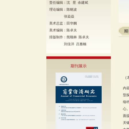
责任编辑：沈 昱 余建斌
理论编辑：陈晓波
张焱焱
美术总监：田华阙
美术编辑：陈卓夫
排版制作：熊顺林 陈卓夫
刘佳洋 吕雅楠
期刊展示
（
内
型
络
心
面
关