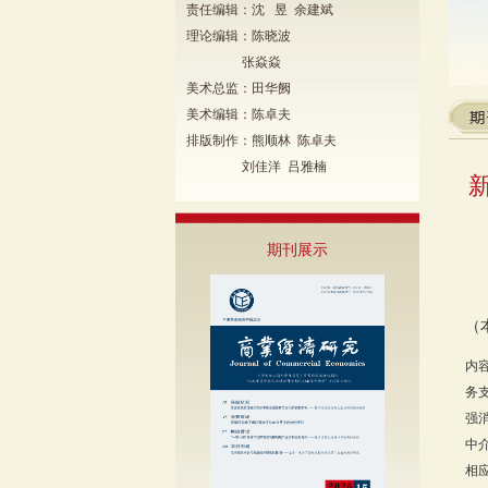
责任编辑：沈 昱 余建斌
理论编辑：陈晓波
张焱焱
美术总监：田华阙
美术编辑：陈卓夫
排版制作：熊顺林 陈卓夫
刘佳洋 吕雅楠
期刊展示
（
内
务
强
中
相