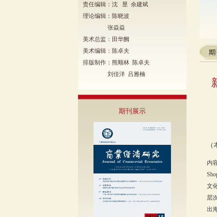
责任编辑：沈 昱 余建斌
理论编辑：陈晓波
张焱焱
美术总监：田华阙
美术编辑：陈卓夫
排版制作：熊顺林 陈卓夫
刘佳洋 吕雅楠
期刊展示
（
内容
Sh
文化
层
出