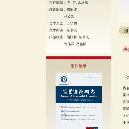
责任编辑：沈 昱 余建斌
理论编辑：陈晓波
张焱焱
美术总监：田华阙
美术编辑：陈卓夫
排版制作：熊顺林 陈卓夫
刘佳洋 吕雅楠
期刊展示
（
内
期
发
影
关
中图