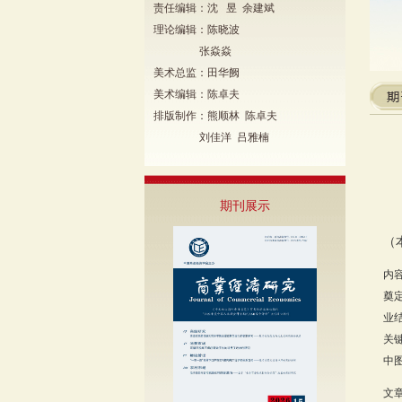
责任编辑：沈 昱 余建斌
理论编辑：陈晓波
张焱焱
美术总监：田华阙
美术编辑：陈卓夫
排版制作：熊顺林 陈卓夫
刘佳洋 吕雅楠
期刊展示
（
内
奠
业
关
中图
文章