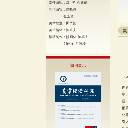
责任编辑：沈 昱 余建斌
理论编辑：陈晓波
张焱焱
美术总监：田华阙
美术编辑：陈卓夫
排版制作：熊顺林 陈卓夫
刘佳洋 吕雅楠
期刊展示
（
内
率
题
配
化
引