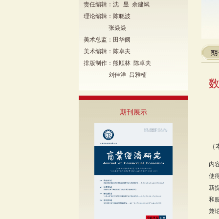
责任编辑：沈 昱 余建斌
理论编辑：陈晓波
张焱焱
美术总监：田华阙
美术编辑：陈卓夫
排版制作：熊顺林 陈卓夫
刘佳洋 吕雅楠
期刊展示
（
内
使
新
和
兼