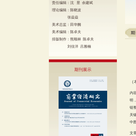
责任编辑：沈 昱 余建斌
理论编辑：陈晓波
张焱焱
美术总监：田华阙
美术编辑：陈卓夫
排版制作：熊顺林 陈卓夫
刘佳洋 吕雅楠
期刊展示
（
内
明
链
关
中图
文章