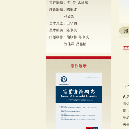
责任编辑：沈 昱 余建斌
理论编辑：陈晓波
张焱焱
美术总监：田华阙
美术编辑：陈卓夫
排版制作：熊顺林 陈卓夫
刘佳洋 吕雅楠
期刊展示
（
内
售
组
生
关