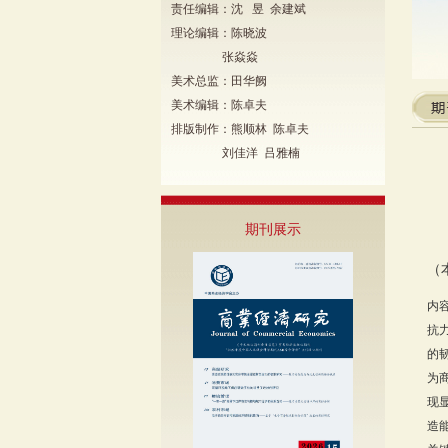
责任编辑：沈 昱 余建斌
理论编辑：陈晓波
张焱焱
美术总监：田华阙
美术编辑：陈卓夫
排版制作：熊顺林 陈卓夫
刘佳洋 吕雅楠
期刊展示
（
内
抗
的
为
现
造