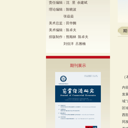
责任编辑：沈 昱 余建斌
理论编辑：陈晓波
张焱焱
美术总监：田华阙
美术编辑：陈卓夫
排版制作：熊顺林 陈卓夫
刘佳洋 吕雅楠
期刊展示
（
内容
发
域
区
西
同