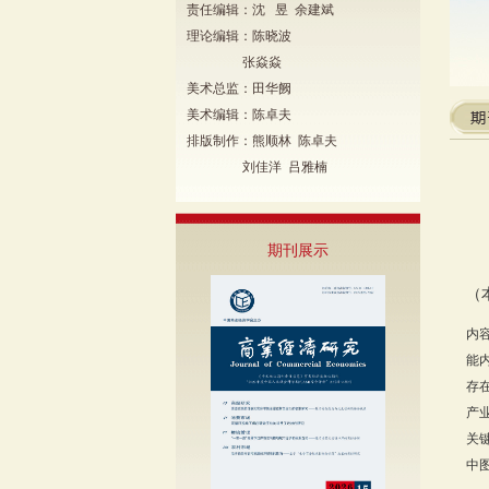
责任编辑：沈 昱 余建斌
理论编辑：陈晓波
张焱焱
美术总监：田华阙
美术编辑：陈卓夫
排版制作：熊顺林 陈卓夫
刘佳洋 吕雅楠
期刊展示
（
内
能
存
产
关
中图