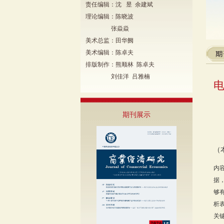
责任编辑：沈 昱 余建斌
理论编辑：陈晓波
张焱焱
美术总监：田华阙
美术编辑：陈卓夫
排版制作：熊顺林 陈卓夫
刘佳洋 吕雅楠
期刊展示
（
内
据
够
析
关