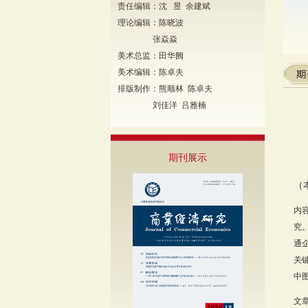
责任编辑：沈 昱 余建斌
理论编辑：陈晓波
张焱焱
美术总监：田华阙
美术编辑：陈卓夫
排版制作：熊顺林 陈卓夫
刘佳洋 吕雅楠
期刊展示
（
内
究
通
关
中图
文章