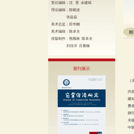
责任编辑：沈 昱 余建斌
理论编辑：陈晓波
张焱焱
美术总监：田华阙
美术编辑：陈卓夫
排版制作：熊顺林 陈卓夫
刘佳洋 吕雅楠
期刊展示
（
内
建
费
牌
关
中图