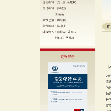
责任编辑：沈 昱 余建斌
理论编辑：陈晓波
张焱焱
美术总监：田华阙
美术编辑：陈卓夫
排版制作：熊顺林 陈卓夫
刘佳洋 吕雅楠
期刊展示
（
内
流
的
知
护
贸