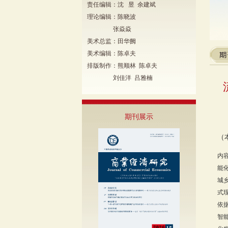
责任编辑：沈 昱 余建斌
理论编辑：陈晓波
张焱焱
美术总监：田华阙
美术编辑：陈卓夫
排版制作：熊顺林 陈卓夫
刘佳洋 吕雅楠
期刊展示
（
内
能
城
式
依
智