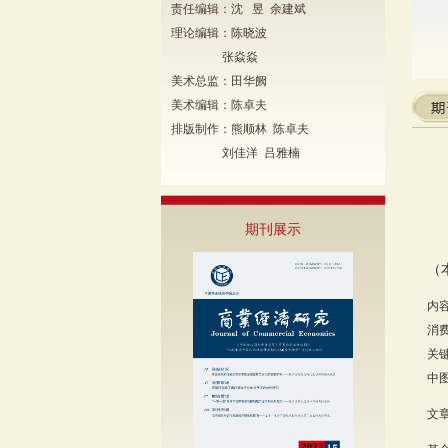
责任编辑：沈 昱 余建斌
理论编辑：陈晓波
张焱焱
美术总监：田华阙
美术编辑：陈卓夫
排版制作：熊顺林 陈卓夫
刘佳洋 吕雅楠
期刊展示
（
内
消
关
中图
文章