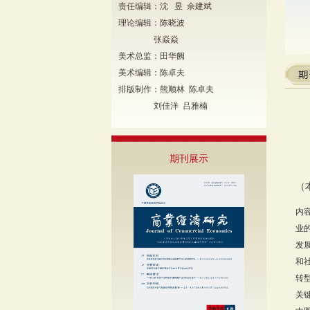
责任编辑：沈 昱 余建斌
理论编辑：陈晓波
张焱焱
美术总监：田华阙
美术编辑：陈卓夫
排版制作：熊顺林 陈卓夫
刘佳洋 吕雅楠
期刊展示
（
内
业
发
和
转
关