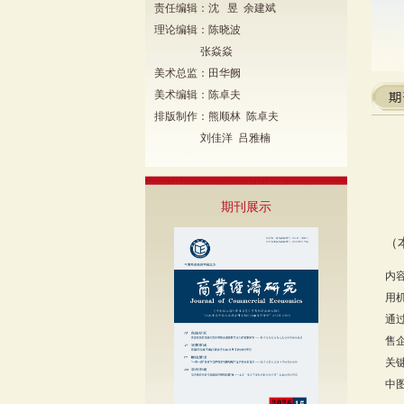
责任编辑：沈 昱 余建斌
理论编辑：陈晓波
张焱焱
美术总监：田华阙
美术编辑：陈卓夫
排版制作：熊顺林 陈卓夫
刘佳洋 吕雅楠
期刊展示
（
内
用
通
售
关
中图