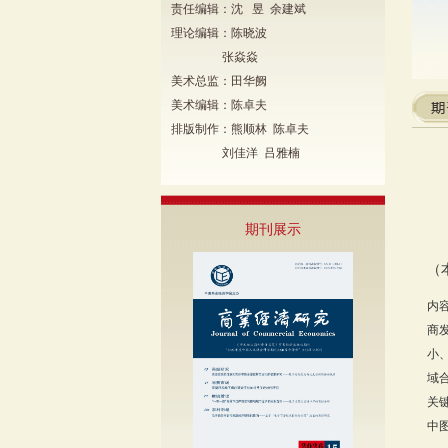
责任编辑：沈 昱 余建斌
理论编辑：陈晓波
张焱焱
美术总监：田华阙
美术编辑：陈卓夫
排版制作：熊顺林 陈卓夫
刘佳洋 吕雅楠
期刊展示
（
内
商
小
域
关
中图