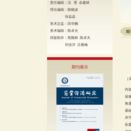
责任编辑：沈 昱 余建斌
理论编辑：陈晓波
张焱焱
美术总监：田华阙
美术编辑：陈卓夫
排版制作：熊顺林 陈卓夫
刘佳洋 吕雅楠
期刊展示
（
内
设
角
基
并
应