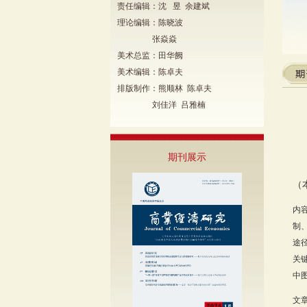
责任编辑：沈 昱 余建斌
理论编辑：陈晓波
张焱焱
美术总监：田华阙
美术编辑：陈卓夫
排版制作：熊顺林 陈卓夫
刘佳洋 吕雅楠
期刊展示
（
内
制
途
关
中图
文章