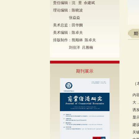
责任编辑：沈 昱 余建斌
理论编辑：陈晓波
张焱焱
美术总监：田华阙
美术编辑：陈卓夫
排版制作：熊顺林 陈卓夫
刘佳洋 吕雅楠
期刊展示
（
内
大
诱
显
建
关