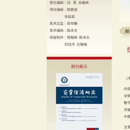
责任编辑：沈 昱 余建斌
理论编辑：陈晓波
张焱焱
美术总监：田华阙
美术编辑：陈卓夫
排版制作：熊顺林 陈卓夫
刘佳洋 吕雅楠
期刊展示
（
内
业
数
关
中图
文章