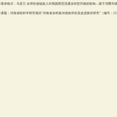
著录格式：马亚兰.全球价值链嵌入对我国商贸流通业转型升级的影响—基于消费升级的中介效
课题：河南省软科学研究项目“河南省乡村振兴绩效评价及改进路径研究”（编号：232400