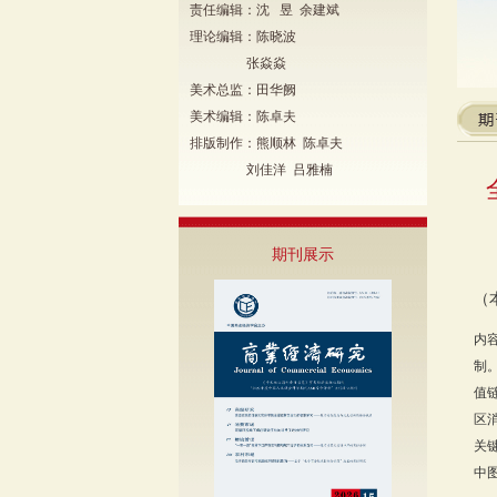
责任编辑：沈 昱 余建斌
理论编辑：陈晓波
张焱焱
美术总监：田华阙
美术编辑：陈卓夫
排版制作：熊顺林 陈卓夫
刘佳洋 吕雅楠
期刊展示
（
内
制
值
区
关
中图