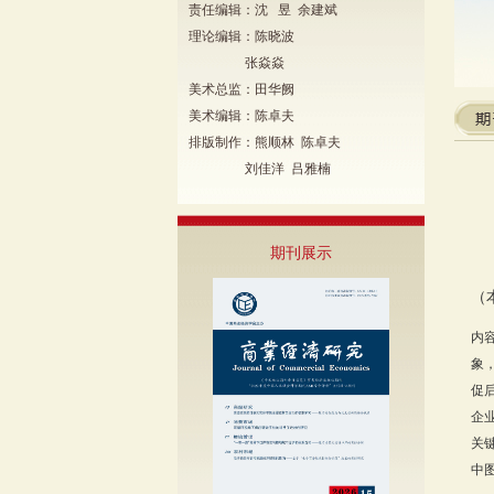
责任编辑：沈 昱 余建斌
理论编辑：陈晓波
张焱焱
美术总监：田华阙
美术编辑：陈卓夫
排版制作：熊顺林 陈卓夫
刘佳洋 吕雅楠
期刊展示
（
内
象
促
企
关
中图