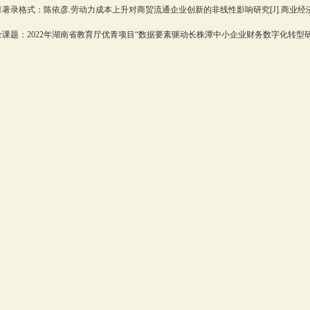
著录格式：陈依彦.劳动力成本上升对商贸流通企业创新的非线性影响研究[J].商业经济研究，
课题：2022年湖南省教育厅优青项目“数据要素驱动长株潭中小企业财务数字化转型研究”