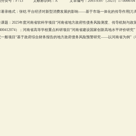
分类号：F713 文献标识码：A 文章编号：2095-9397（2025）17-0066-04
著录格式：张铠.平台经济对新型消费发展的影响——基于市场一体化的传导作用[J].商业经
金课题：2025年度河南省软科学项目“河南省地方政府性债务风险测度、传导机制与政
2400412074）；河南省高等学校重点科研项目“河南省建设国家创新高地水平评价研究”（
一般项目“基于政府综合财务报告的地方政府债务风险预警研究——以河南省为例”（项目编号