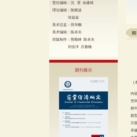
责任编辑：沈 昱 余建斌
理论编辑：陈晓波
张焱焱
美术总监：田华阙
美术编辑：陈卓夫
排版制作：熊顺林 陈卓夫
刘佳洋 吕雅楠
期刊展示
（
内
空
程
新
方
关