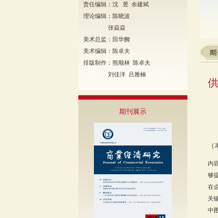
责任编辑：沈 昱 余建斌
理论编辑：陈晓波
张焱焱
美术总监：田华阙
美术编辑：陈卓夫
排版制作：熊顺林 陈卓夫
刘佳洋 吕雅楠
期刊展示
（
内
够
在
关
中图