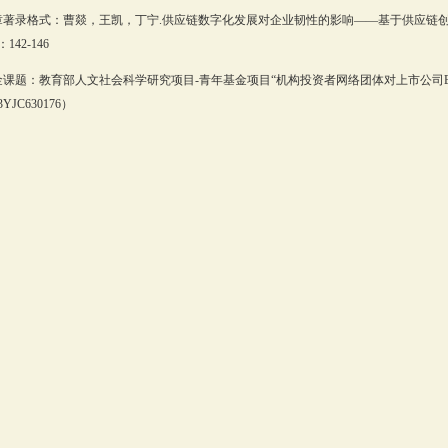
章著录格式：曹燚，王凯，丁宁.供应链数字化发展对企业韧性的影响——基于供应链创新与
142-146
金课题：教育部人文社会科学研究项目-青年基金项目“机构投资者网络团体对上市公司E
3YJC630176）