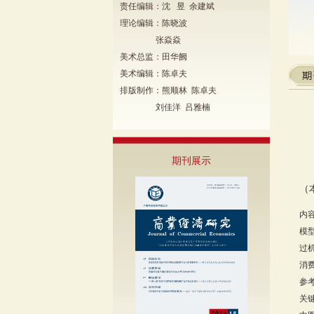
责任编辑：沈 昱 余建斌
理论编辑：陈晓波
张焱焱
美术总监：田华阙
美术编辑：陈卓夫
排版制作：熊顺林 陈卓夫
刘佳洋 吕雅楠
期刊展示
（
内
模
过
消
参
关