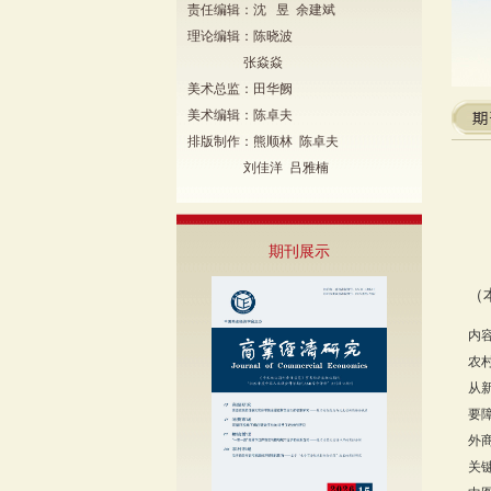
责任编辑：沈 昱 余建斌
理论编辑：陈晓波
张焱焱
美术总监：田华阙
美术编辑：陈卓夫
排版制作：熊顺林 陈卓夫
刘佳洋 吕雅楠
期刊展示
（
内
农
从
要
外
关