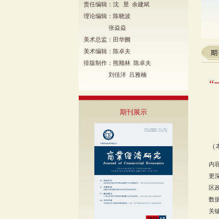
责任编辑：沈 昱 余建斌
理论编辑：陈晓波
张焱焱
美术总监：田华阙
美术编辑：陈卓夫
排版制作：熊顺林 陈卓夫
刘佳洋 吕雅楠
期刊展示
（
内
更
区
数
关