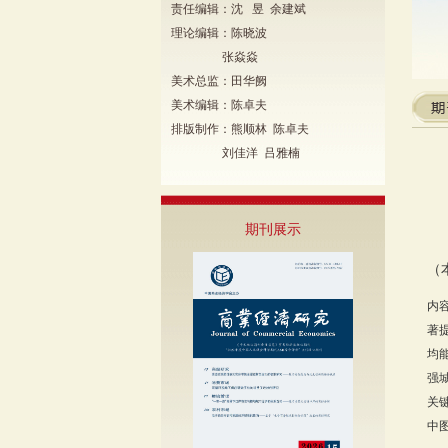
责任编辑：沈 昱 余建斌
理论编辑：陈晓波
张焱焱
美术总监：田华阙
美术编辑：陈卓夫
排版制作：熊顺林 陈卓夫
刘佳洋 吕雅楠
期刊展示
（
内
著
均
强
关
中图