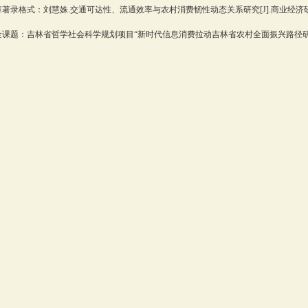
著录格式：刘慧姝.交通可达性、流通效率与农村消费韧性动态关系研究[J].商业经济研究，2
金课题：吉林省哲学社会科学规划项目“新时代信息消费拉动吉林省农村全面振兴路径研究”