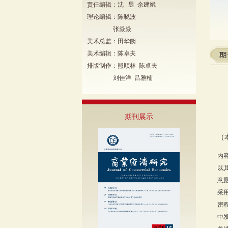
责任编辑：沈 昱 余建斌
理论编辑：陈晓波
张焱焱
美术总监：田华阙
美术编辑：陈卓夫
排版制作：熊顺林 陈卓夫
刘佳洋 吕雅楠
期刊展示
（
内
以
意
采
密
中