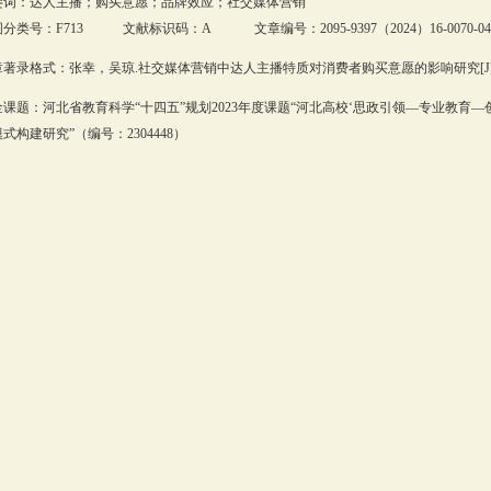
键词：达人主播；购买意愿；品牌效应；社交媒体营销
分类号：F713 文献标识码：A 文章编号：2095-9397（2024）16-0070-04
著录格式：张幸，吴琼.社交媒体营销中达人主播特质对消费者购买意愿的影响研究[J].商业
金课题：河北省教育科学“十四五”规划2023年度课题“河北高校‘思政引领—专业教育—
式构建研究”（编号：2304448）