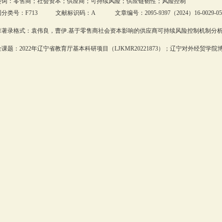
键词：零售商；社会资本；供应商；可持续风险；供应链韧性；风险控制
分类号：F713 文献标识码：A 文章编号：2095-9397（2024）16-0029-05
著录格式：袁伟良，曹伊.基于零售商社会资本影响的供应商可持续风险控制机制分析[J].商
课题：2022年辽宁省教育厅基本科研项目（LJKMR20221873）；辽宁对外经贸学院博士