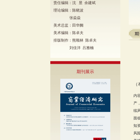
责任编辑：沈 昱 余建斌
理论编辑：陈晓波
张焱焱
美术总监：田华阙
美术编辑：陈卓夫
排版制作：熊顺林 陈卓夫
刘佳洋 吕雅楠
期刊展示
（
内
产
续
面
知
风