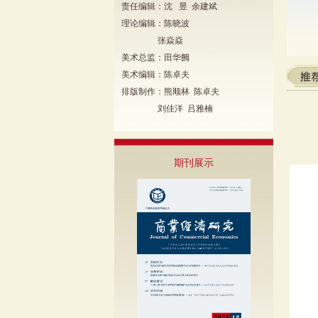
责任编辑：沈 昱 余建斌
理论编辑：陈晓波
张焱焱
美术总监：田华阙
美术编辑：陈卓夫
排版制作：熊顺林 陈卓夫
刘佳洋 吕雅楠
期刊展示