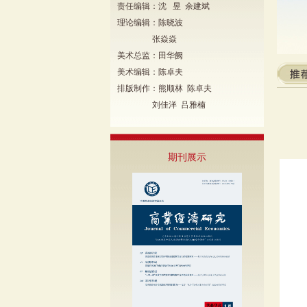
责任编辑：沈 昱 余建斌
理论编辑：陈晓波
张焱焱
美术总监：田华阙
美术编辑：陈卓夫
排版制作：熊顺林 陈卓夫
刘佳洋 吕雅楠
期刊展示