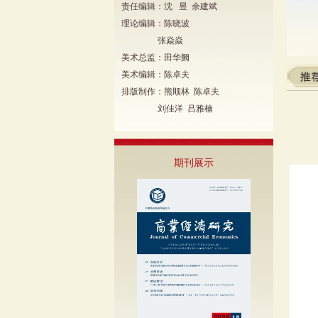
责任编辑：沈 昱 余建斌
理论编辑：陈晓波
张焱焱
美术总监：田华阙
美术编辑：陈卓夫
排版制作：熊顺林 陈卓夫
刘佳洋 吕雅楠
期刊展示