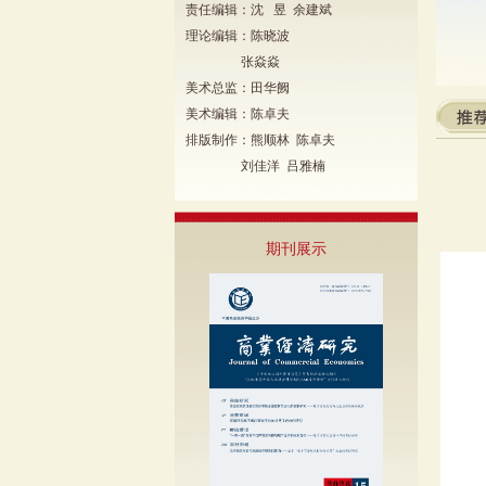
责任编辑：沈 昱 余建斌
理论编辑：陈晓波
张焱焱
美术总监：田华阙
美术编辑：陈卓夫
排版制作：熊顺林 陈卓夫
刘佳洋 吕雅楠
期刊展示